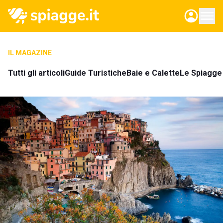
IL MAGAZINE
Tutti gli articoli
Guide Turistiche
Baie e Calette
Le Spiagge 