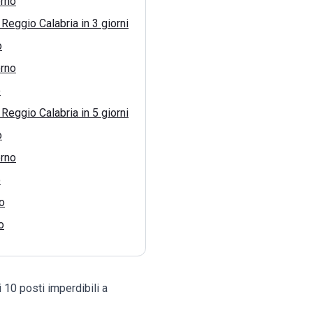
rno
Reggio Calabria in 3 giorni
o
rno
o
Reggio Calabria in 5 giorni
o
rno
o
o
o
i 10 posti imperdibili a