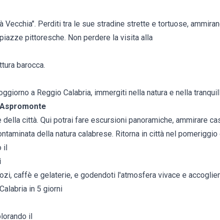
 Vecchia". Perditi tra le sue stradine strette e tortuose, ammirand
 piazze pittoresche. Non perdere la visita alla
ettura barocca.
ggiorno a Reggio Calabria, immergiti nella natura e nella tranquill
l'Aspromonte
e della città. Qui potrai fare escursioni panoramiche, ammirare cas
ontaminata della natura calabrese. Ritorna in città nel pomeriggio
 il
i
zi, caffè e gelaterie, e godendoti l'atmosfera vivace e accoglien
alabria in 5 giorni
plorando il