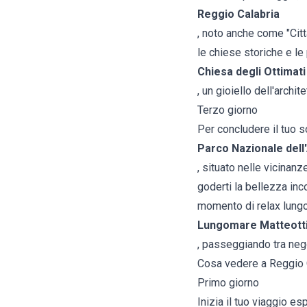
Reggio Calabria
, noto anche come "Città
le chiese storiche e le
Chiesa degli Ottimati
, un gioiello dell'archit
Terzo giorno
Per concludere il tuo so
Parco Nazionale del
, situato nelle vicinanz
goderti la bellezza inc
momento di relax lungo
Lungomare Matteott
, passeggiando tra nego
Cosa vedere a Reggio C
Primo giorno
Inizia il tuo viaggio es