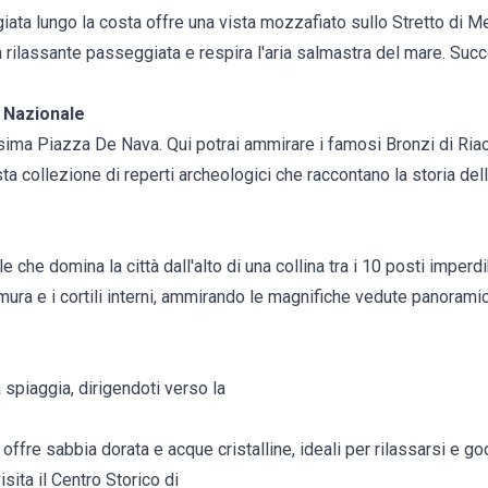
ata lungo la costa offre una vista mozzafiato sullo Stretto di Me
na rilassante passeggiata e respira l'aria salmastra del mare. Succ
 Nazionale
issima Piazza De Nava. Qui potrai ammirare i famosi Bronzi di Riace
sta collezione di reperti archeologici che raccontano la storia de
 che domina la città dall'alto di una collina tra i 10 posti imperdi
 mura e i cortili interni, ammirando le magnifiche vedute panoramic
a spiaggia, dirigendoti verso la
 offre sabbia dorata e acque cristalline, ideali per rilassarsi e go
sita il Centro Storico di