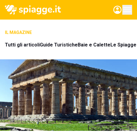
IL MAGAZINE
Tutti gli articoli
Guide Turistiche
Baie e Calette
Le Spiagge 