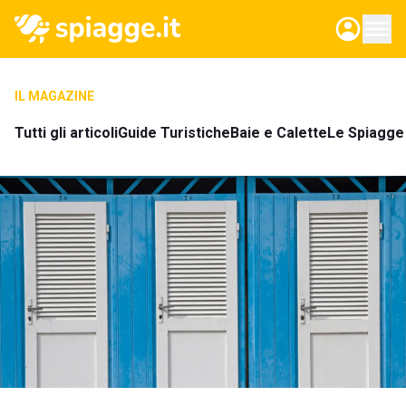
IL MAGAZINE
Tutti gli articoli
Guide Turistiche
Baie e Calette
Le Spiagge 