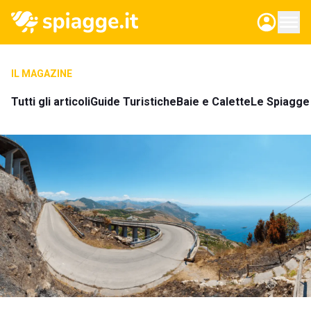
IL MAGAZINE
Tutti gli articoli
Guide Turistiche
Baie e Calette
Le Spiagge 