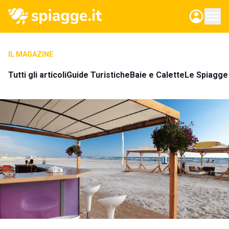
IL MAGAZINE
Tutti gli articoli
Guide Turistiche
Baie e Calette
Le Spiagge 