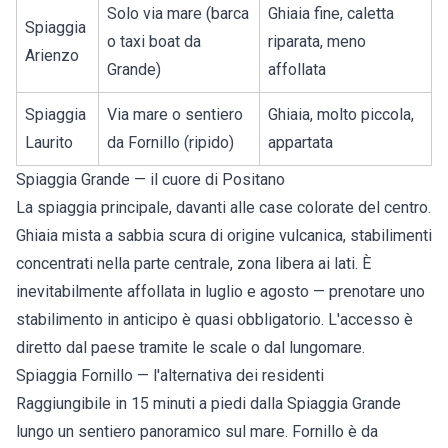
Solo via mare (barca
Ghiaia fine, caletta
Spiaggia
o taxi boat da
riparata, meno
Arienzo
Grande)
affollata
Spiaggia
Via mare o sentiero
Ghiaia, molto piccola,
Laurito
da Fornillo (ripido)
appartata
Spiaggia Grande — il cuore di Positano
La spiaggia principale, davanti alle case colorate del centro.
Ghiaia mista a sabbia scura di origine vulcanica, stabilimenti
concentrati nella parte centrale, zona libera ai lati. È
inevitabilmente affollata in luglio e agosto — prenotare uno
stabilimento in anticipo è quasi obbligatorio. L'accesso è
diretto dal paese tramite le scale o dal lungomare.
Spiaggia Fornillo — l'alternativa dei residenti
Raggiungibile in 15 minuti a piedi dalla Spiaggia Grande
lungo un sentiero panoramico sul mare. Fornillo è da