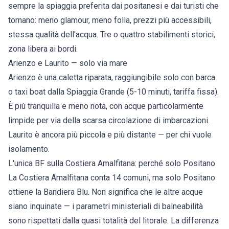
sempre la spiaggia preferita dai positanesi e dai turisti che
tornano: meno glamour, meno folla, prezzi più accessibili,
stessa qualità dell'acqua. Tre o quattro stabilimenti storici,
zona libera ai bordi.
Arienzo e Laurito — solo via mare
Arienzo è una caletta riparata, raggiungibile solo con barca
o taxi boat dalla Spiaggia Grande (5-10 minuti, tariffa fissa).
È più tranquilla e meno nota, con acque particolarmente
limpide per via della scarsa circolazione di imbarcazioni.
Laurito è ancora più piccola e più distante — per chi vuole
isolamento.
L'unica BF sulla Costiera Amalfitana: perché solo Positano
La Costiera Amalfitana conta 14 comuni, ma solo Positano
ottiene la Bandiera Blu. Non significa che le altre acque
siano inquinate — i parametri ministeriali di balneabilità
sono rispettati dalla quasi totalità del litorale. La differenza