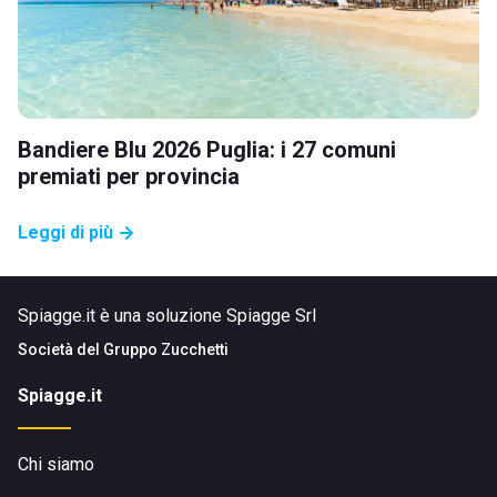
Bandiere Blu 2026 Puglia: i 27 comuni
premiati per provincia
Leggi di più
Spiagge.it è una soluzione Spiagge Srl
Società del
Gruppo Zucchetti
Spiagge.it
Chi siamo