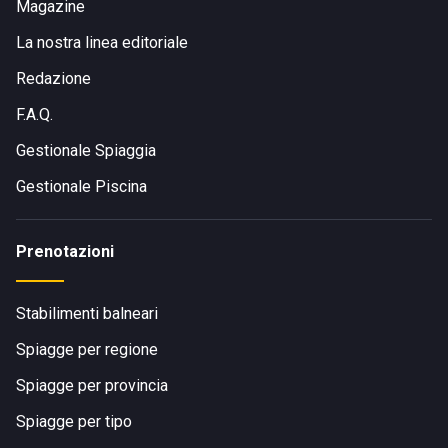
Magazine
La nostra linea editoriale
Redazione
F.A.Q.
Gestionale Spiaggia
Gestionale Piscina
Prenotazioni
Stabilimenti balneari
Spiagge per regione
Spiagge per provincia
Spiagge per tipo