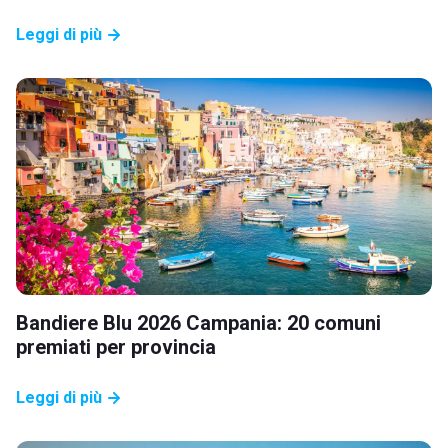
Leggi di più
Bandiere Blu 2026 Campania: 20 comuni
premiati per provincia
Leggi di più