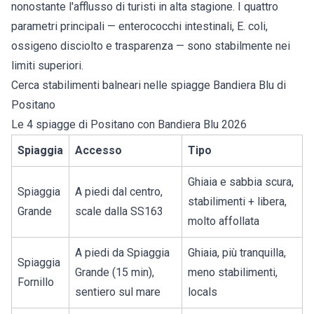
nonostante l'afflusso di turisti in alta stagione. I quattro
parametri principali — enterococchi intestinali, E. coli,
ossigeno disciolto e trasparenza — sono stabilmente nei
limiti superiori.
Cerca stabilimenti balneari nelle
spiagge Bandiera Blu di
Positano
Le 4 spiagge di Positano con Bandiera Blu 2026
Spiaggia
Accesso
Tipo
Ghiaia e sabbia scura,
Spiaggia
A piedi dal centro,
stabilimenti + libera,
Grande
scale dalla SS163
molto affollata
A piedi da Spiaggia
Ghiaia, più tranquilla,
Spiaggia
Grande (15 min),
meno stabilimenti,
Fornillo
sentiero sul mare
locals