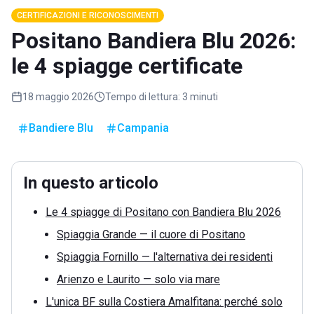
CERTIFICAZIONI E RICONOSCIMENTI
Positano Bandiera Blu 2026:
le 4 spiagge certificate
18 maggio 2026
Tempo di lettura:
3 minuti
Bandiere Blu
Campania
In questo articolo
Le 4 spiagge di Positano con Bandiera Blu 2026
Spiaggia Grande — il cuore di Positano
Spiaggia Fornillo — l'alternativa dei residenti
Arienzo e Laurito — solo via mare
L'unica BF sulla Costiera Amalfitana: perché solo