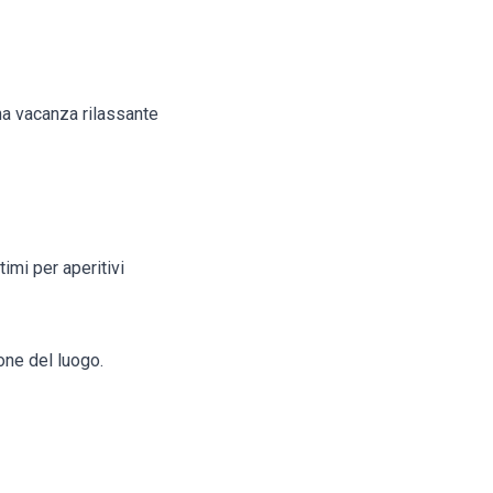
na vacanza rilassante
ttimi per aperitivi
ione del luogo.