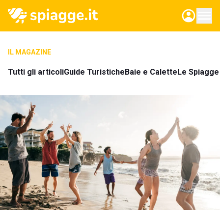
IL MAGAZINE
Tutti gli articoli
Guide Turistiche
Baie e Calette
Le Spiagge 