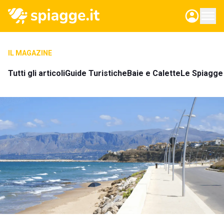
IL MAGAZINE
Tutti gli articoli
Guide Turistiche
Baie e Calette
Le Spiagge 