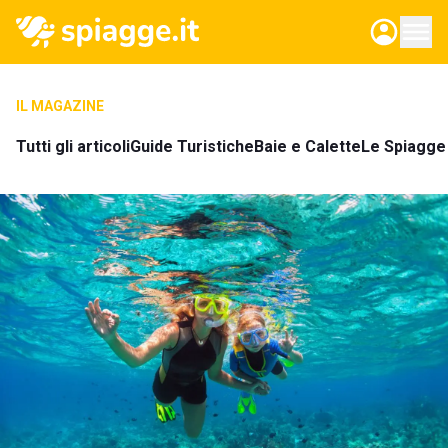
IL MAGAZINE
Tutti gli articoli
Guide Turistiche
Baie e Calette
Le Spiagge 