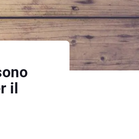
sono
 il