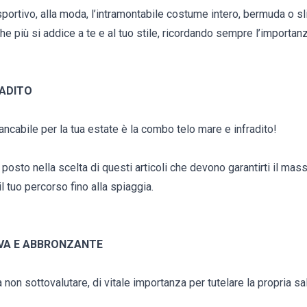
: sportivo, alla moda, l’intramontabile costume intero, bermuda o s
he più si addice a te e al tuo stile, ricordando sempre l’importan
RADITO
ncabile per la tua estate è la combo telo mare e infradito!
posto nella scelta di questi articoli che devono garantirti il ma
l tuo percorso fino alla spiaggia.
VA E ABBRONZANTE
non sottovalutare, di vitale importanza per tutelare la propria sal