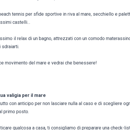
each tennis per sfide sportive in riva al mare, secchiello e palett
issimi castelli…
assimo il relax di un bagno, attrezzati con un comodo materassino
 sdraiarti.
olce movimento del mare e vedrai che benessere!
tua valigia per il mare
 tutto con anticipo per non lasciare nulla al caso e di scegliere o
l primo posto.
ticare qualcosa a casa, ti consigliamo di preparare una check-li