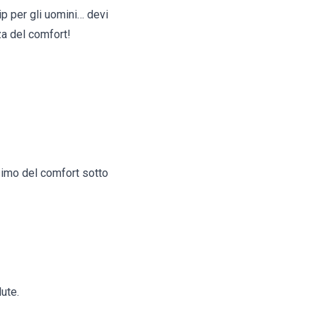
lip per gli uomini… devi
za del comfort!
ssimo del comfort sotto
ute.