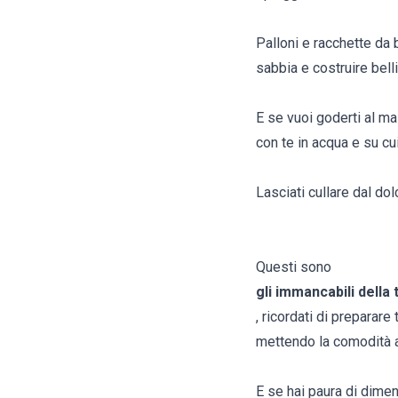
Palloni e racchette da b
sabbia e costruire bell
E se vuoi goderti al m
con te in acqua e su cui
Lasciati cullare dal d
Questi sono
gli immancabili della 
, ricordati di preparare
mettendo la comodità a
E se hai paura di dimen