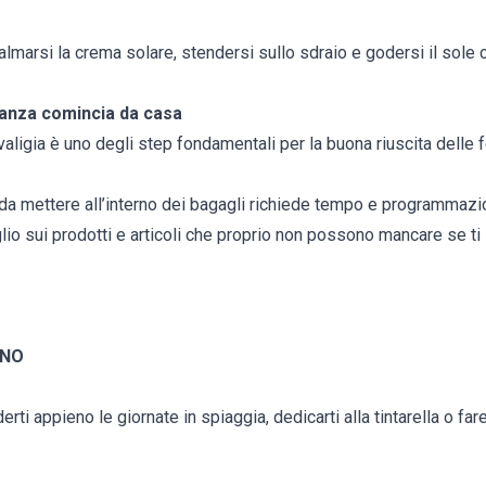
marsi la crema solare, stendersi sullo sdraio e godersi il sole 
canza comincia da casa
valigia è uno degli step fondamentali per la buona riuscita delle f
i da mettere all’interno dei bagagli richiede tempo e programmazio
io sui prodotti e articoli che proprio non possono mancare se ti
GNO
ti appieno le giornate in spiaggia, dedicarti alla tintarella o far