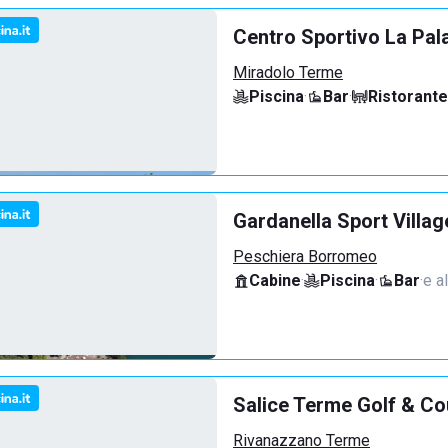
Centro Sportivo La Pal
Miradolo Terme
Piscina
·
Bar
·
Ristorante
Gardanella Sport Villag
Peschiera Borromeo
Cabine
·
Piscina
·
Bar
·
e al
Salice Terme Golf & Co
Rivanazzano Terme