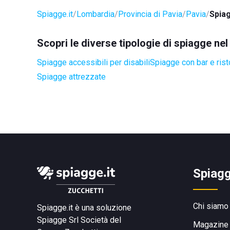
Spiagge.it
Lombardia
Provincia di Pavia
Pavia
Spia
Scopri le diverse tipologie di spiagge ne
Spiagge accessibili per disabili
Spiagge con bar e rist
Spiagge attrezzate
Spiagg
Chi siamo
Spiagge.it è una soluzione
Spiagge Srl
Società del
Magazine