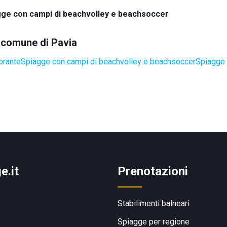
gge con campi di beachvolley e beachsoccer
l comune di Pavia
orante
Spiagge con campi di beachvolley e beachsoccer
Spiagge 
e.it
Prenotazioni
Stabilimenti balneari
Spiagge per regione