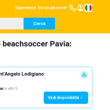
Experience
Sei un gestore?
Cerca
e beachsoccer Pavia:
nt'Angelo Lodigiano
ar
·
e altri 5…
Vedi disponibilità