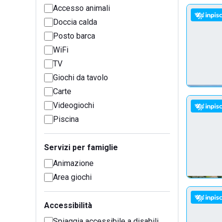
Accesso animali
Doccia calda
Posto barca
WiFi
TV
Giochi da tavolo
Carte
Videogiochi
Piscina
Servizi per famiglie
Animazione
Area giochi
Accessibilità
Spiaggia accessibile a disabili