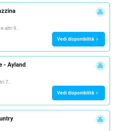
azzina
·
e altri 9…
Vedi disponibilità
e - Ayland
tri 7…
Vedi disponibilità
untry