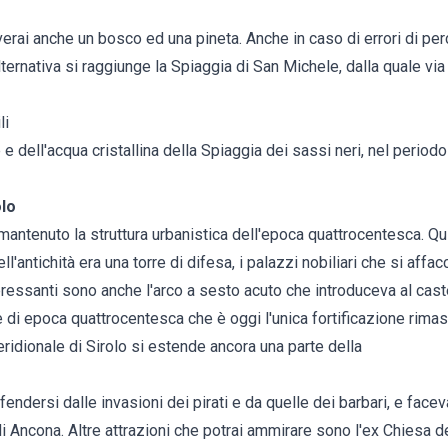
overai anche un bosco ed una pineta. Anche in caso di errori di pe
ternativa si raggiunge la Spiaggia di San Michele, dalla quale via b
li
 e dell'acqua cristallina della Spiaggia dei sassi neri, nel perio
olo
 mantenuto la struttura urbanistica dell'epoca quattrocentesca. Qu
'antichità era una torre di difesa, i palazzi nobiliari che si affacci
nteressanti sono anche l'arco a sesto acuto che introduceva al cast
ne di epoca quattrocentesca che è oggi l'unica fortificazione rimas
eridionale di Sirolo si estende ancora una parte della
fendersi dalle invasioni dei pirati e da quelle dei barbari, e face
di Ancona. Altre attrazioni che potrai ammirare sono l'ex Chiesa de