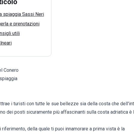
ticolo
la spiaggia Sassi Neri
rla e prenotazioni
sigli utili
lneari
el Conero
 spiaggia
trae i turisti con tutte le sue bellezze sia della costa che dell'i
no dei posti sicuramente più affascinanti sulla costa adriatica è 
 riferimento, della quale ti puoi innamorare a prima vista è la