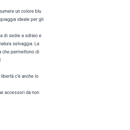
ssumere un colore blu
spiaggia ideale per gli
a di sedie a sdraio e
 natura selvaggia. La
ia che permettono di
l
 libertà c'è anche lo
due accessori da non