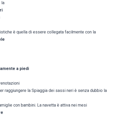
 la
ri
i
ristiche è quella di essere collegata facilmente con la
ele
lamente a piedi
renotazioni
er raggiungere la Spiaggia dei sassi neri è senza dubbio la
amiglie con bambini. La navetta è attiva nei mesi
re