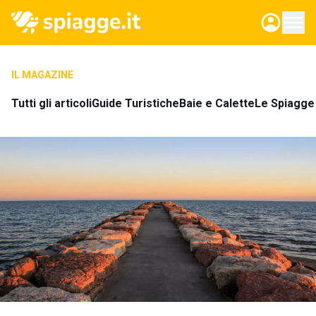
IL MAGAZINE
Tutti gli articoli
Guide Turistiche
Baie e Calette
Le Spiagge 