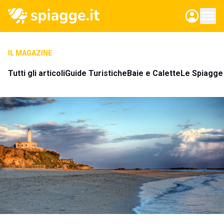
IL MAGAZINE
Tutti gli articoli
Guide Turistiche
Baie e Calette
Le Spiagge 