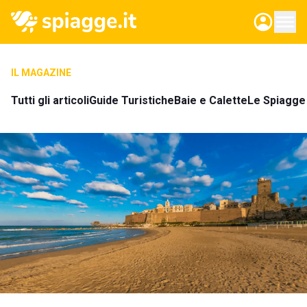
IL MAGAZINE
Tutti gli articoli
Guide Turistiche
Baie e Calette
Le Spiagge 