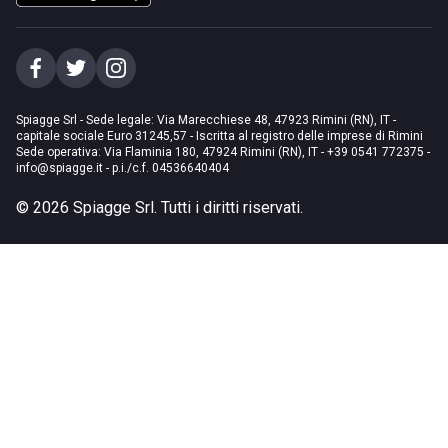
Spiagge Srl - Sede legale: Via Marecchiese 48, 47923 Rimini (RN), IT -
capitale sociale Euro 31245,57 - Iscritta al registro delle imprese di Rimini
Sede operativa: Via Flaminia 180, 47924 Rimini (RN), IT
-
+39 0541 772375
-
info@spiagge.it
- p.i./c.f. 04536640404
©
2026
Spiagge Srl. Tutti i diritti riservati.