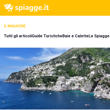
IL MAGAZINE
Tutti gli articoli
Guide Turistiche
Baie e Calette
Le Spiagge 