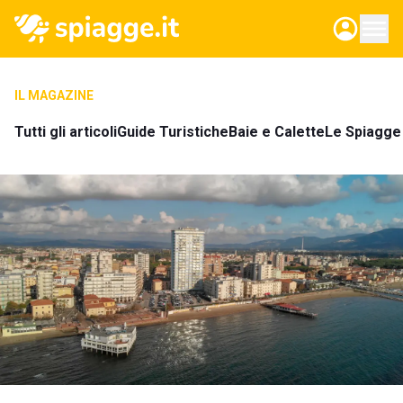
IL MAGAZINE
Tutti gli articoli
Guide Turistiche
Baie e Calette
Le Spiagge 