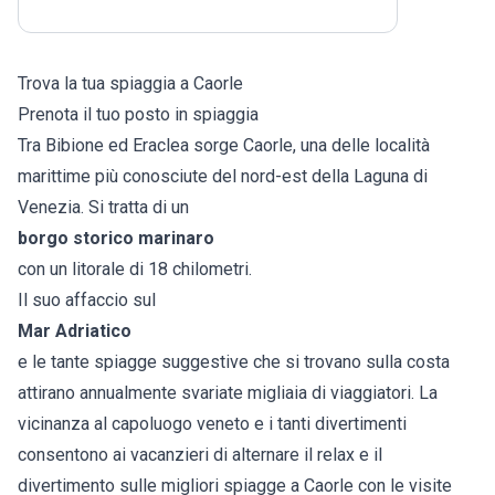
Trova la tua spiaggia a Caorle
Prenota il tuo posto in spiaggia
Tra Bibione ed Eraclea sorge Caorle, una delle località
marittime più conosciute del nord-est della Laguna di
Venezia. Si tratta di un
borgo storico marinaro
con un litorale di 18 chilometri.
Il suo affaccio sul
Mar Adriatico
e le tante spiagge suggestive che si trovano sulla costa
attirano annualmente svariate migliaia di viaggiatori. La
vicinanza al capoluogo veneto e i tanti divertimenti
consentono ai vacanzieri di alternare il relax e il
divertimento sulle migliori spiagge a Caorle con le visite