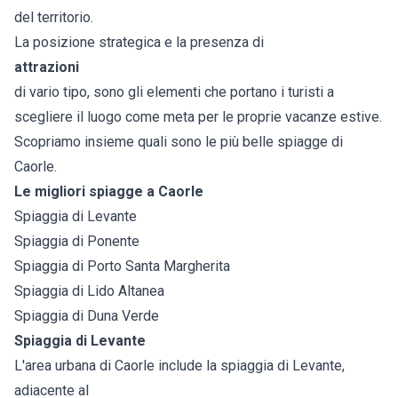
del territorio.
La posizione strategica e la presenza di
attrazioni
di vario tipo, sono gli elementi che portano i turisti a
scegliere il luogo come meta per le proprie vacanze estive.
Scopriamo insieme quali sono le più belle spiagge di
Caorle.
Le migliori spiagge a Caorle
Spiaggia di Levante
Spiaggia di Ponente
Spiaggia di Porto Santa Margherita
Spiaggia di Lido Altanea
Spiaggia di Duna Verde
Spiaggia di Levante
L'area urbana di Caorle include la spiaggia di Levante,
adiacente al