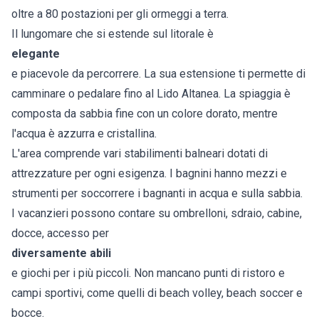
oltre a 80 postazioni per gli ormeggi a terra.
Il lungomare che si estende sul litorale è
elegante
e piacevole da percorrere. La sua estensione ti permette di
camminare o pedalare fino al Lido Altanea. La spiaggia è
composta da sabbia fine con un colore dorato, mentre
l'acqua è azzurra e cristallina.
L'area comprende vari stabilimenti balneari dotati di
attrezzature per ogni esigenza. I bagnini hanno mezzi e
strumenti per soccorrere i bagnanti in acqua e sulla sabbia.
I vacanzieri possono contare su ombrelloni, sdraio, cabine,
docce, accesso per
diversamente abili
e giochi per i più piccoli. Non mancano punti di ristoro e
campi sportivi, come quelli di beach volley, beach soccer e
bocce.