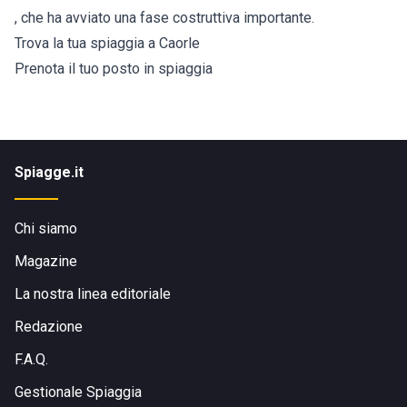
, che ha avviato una fase costruttiva importante.
Trova la tua spiaggia a Caorle
Prenota il tuo posto in spiaggia
Spiagge.it
Chi siamo
Magazine
La nostra linea editoriale
Redazione
F.A.Q.
Gestionale Spiaggia