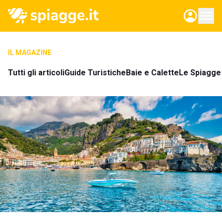
IL MAGAZINE
Tutti gli articoli
Guide Turistiche
Baie e Calette
Le Spiagge 