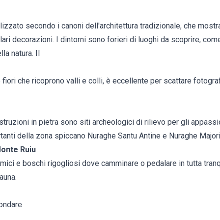
o
ealizzato secondo i canoni dell'architettura tradizionale, che most
ari decorazioni. I dintorni sono forieri di luoghi da scoprire, come 
la natura. Il
 fiori che ricoprono valli e colli, è eccellente per scattare fotogr
ostruzioni in pietra sono siti archeologici di rilievo per gli appassi
ortanti della zona spiccano Nuraghe Santu Antine e Nuraghe Majori. 
Monte Ruiu
mici e boschi rigogliosi dove camminare o pedalare in tutta tranq
fauna.
fondare