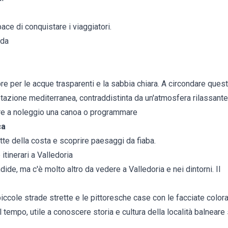
ace di conquistare i viaggiatori.
dda
bre per le acque trasparenti e la sabbia chiara. A circondare que
tazione mediterranea, contraddistinta da un'atmosfera rilassante 
ere a noleggio una canoa o programmare
ca
ette della costa e scoprire paesaggi da fiaba.
itinerari a Valledoria
de, ma c'è molto altro da vedere a Valledoria e nei dintorni. Il
iccole strade strette e le pittoresche case con le facciate colora
l tempo, utile a conoscere storia e cultura della località balneare