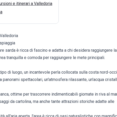
rsioni e itinerari a Valledoria
ia
 Valledoria
 spiaggia
re sarda è ricca di fascino e adatta a chi desidera raggiungere l
area tranquilla e comoda per raggiungere le mete principali.
po di luogo, un incantevole perla collocata sulla costa nord-occide
 panorami spettacolari, un'atmosfera rilassante, un'acqua cristall
nca, ottime per trascorrere indimenticabili giornate in riva al mare.
ggi da cartolina, ma anche tante attrazioni storiche adatte alle
vità all'aria aperta, l'area è ricca di oasi naturalistiche con magnifi