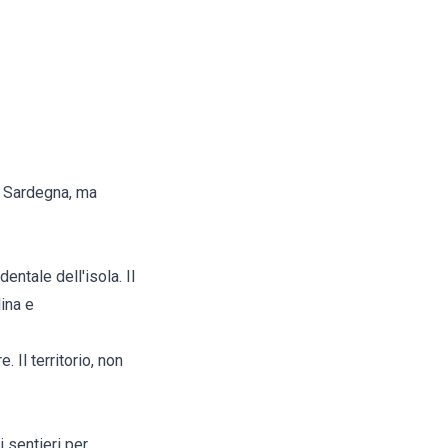
a Sardegna, ma
ntale dell'isola. Il
ina e
 Il territorio, non
ci sentieri per