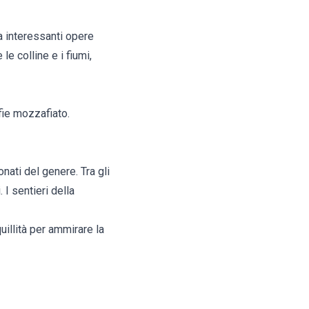
ra interessanti opere
le colline e i fiumi,
afie mozzafiato.
onati del genere. Tra gli
I sentieri della
uillità per ammirare la