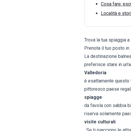
Cosa fare: escu
Località e stor
Trova la tua spiaggia a
Prenota il tuo posto in
La destinazione balnea
preferisce stare in un'
Valledoria
è esattamente questo ti
pittoresco paese regala
spiagge
da favola con sabbia bia
riserva solamente paesa
visite culturali
. Se ti piacciono le atti