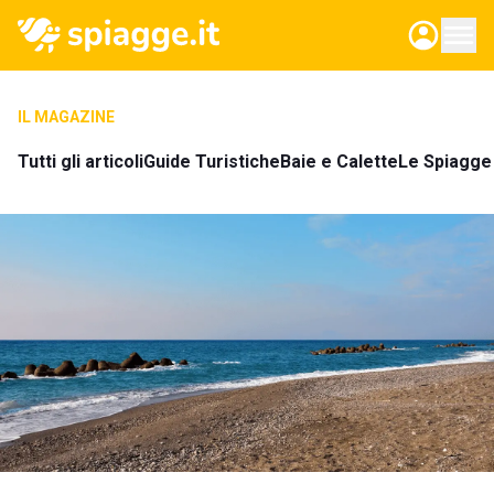
IL MAGAZINE
Tutti gli articoli
Guide Turistiche
Baie e Calette
Le Spiagge 