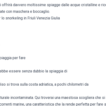
ti offrirà davvero moltissime spiagge dalle acque cristalline e ric
rate con maschera e boccaglio.
lo snorkeling in Friuli Venezia Giulia
o
piaggia per fare
rebbe essere senza dubbio la spiaggia di
so si trova sulla costa adriatica, a pochi chilometri da
aturale incontaminata. Qui troverai una maestosa scogliera che si
correnti marine, una caratteristica che la rende perfetta per fare 