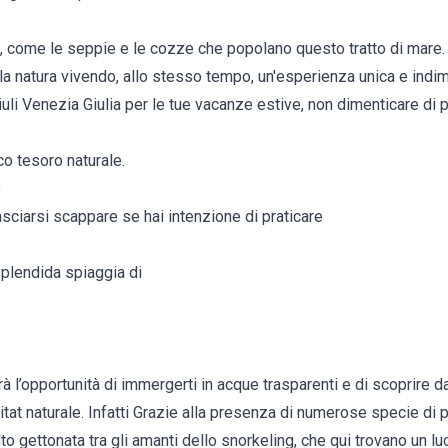
, come le seppie e le cozze che popolano questo tratto di mare.
 la natura vivendo, allo stesso tempo, un'esperienza unica e indim
riuli Venezia Giulia per le tue vacanze estive, non dimenticare di
co tesoro naturale.
o
asciarsi scappare se hai intenzione di praticare
splendida spiaggia di
rirà l’opportunità di immergerti in acque trasparenti e di scoprire d
bitat naturale. Infatti Grazie alla presenza di numerose specie di
o gettonata tra gli amanti dello snorkeling, che qui trovano un lu