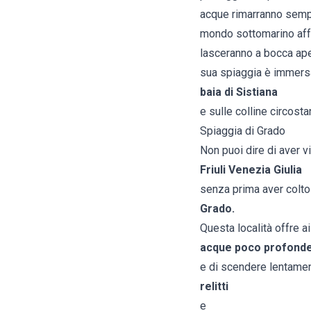
acque rimarranno sempre
mondo sottomarino affas
lasceranno a bocca aper
sua spiaggia è immersa
baia di Sistiana
e sulle colline circostan
Spiaggia di Grado
Non puoi dire di aver vi
Friuli Venezia Giulia
senza prima aver colto 
Grado.
Questa località offre ai
acque poco profond
e di scendere lentamen
relitti
e