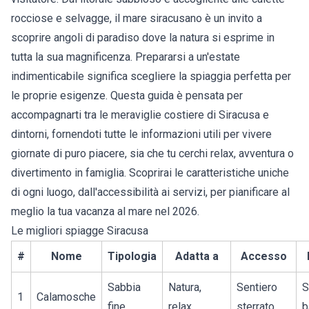
rocciose e selvagge, il mare siracusano è un invito a
scoprire angoli di paradiso dove la natura si esprime in
tutta la sua magnificenza. Prepararsi a un'estate
indimenticabile significa scegliere la spiaggia perfetta per
le proprie esigenze. Questa guida è pensata per
accompagnarti tra le
meraviglie costiere di Siracusa
e
dintorni, fornendoti tutte le informazioni utili per vivere
giornate di puro piacere, sia che tu cerchi relax, avventura o
divertimento in famiglia. Scoprirai le caratteristiche uniche
di ogni luogo, dall'accessibilità ai servizi, per pianificare al
meglio la tua vacanza al mare nel 2026.
Le migliori spiagge Siracusa
#
Nome
Tipologia
Adatta a
Accesso
Sabbia
Natura,
Sentiero
S
1
Calamosche
fine
relax
sterrato
b