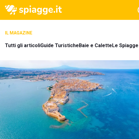
IL MAGAZINE
Tutti gli articoli
Guide Turistiche
Baie e Calette
Le Spiagge 