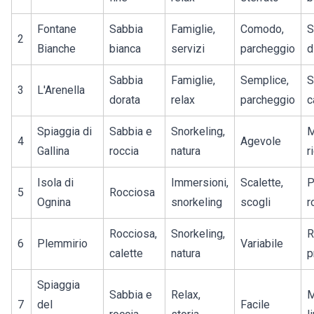
Fontane
Sabbia
Famiglie,
Comodo,
S
2
Bianche
bianca
servizi
parcheggio
d
Sabbia
Famiglie,
Semplice,
S
3
L'Arenella
dorata
relax
parcheggio
c
Spiaggia di
Sabbia e
Snorkeling,
M
4
Agevole
Gallina
roccia
natura
r
Isola di
Immersioni,
Scalette,
P
5
Rocciosa
Ognina
snorkeling
scogli
r
Rocciosa,
Snorkeling,
R
6
Plemmirio
Variabile
calette
natura
p
Spiaggia
Sabbia e
Relax,
M
7
del
Facile