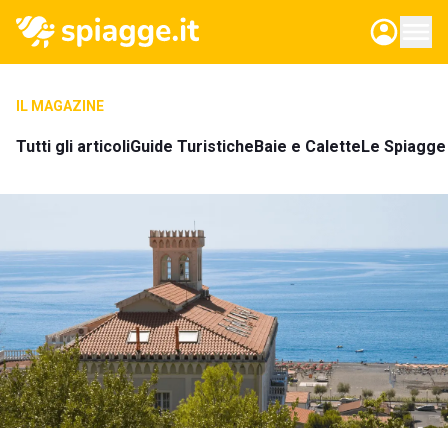
IL MAGAZINE
Tutti gli articoli
Guide Turistiche
Baie e Calette
Le Spiagge 