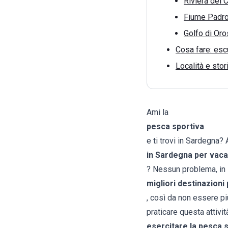
Riviera del C
Fiume Padr
Golfo di Oro
Cosa fare: escu
Località e stor
Ami la
pesca sportiva
e ti trovi in Sardegna?
in
Sardegna
per vac
? Nessun problema, in 
migliori destinazioni
, così da non essere pi
praticare questa attività
esercitare la pesca 