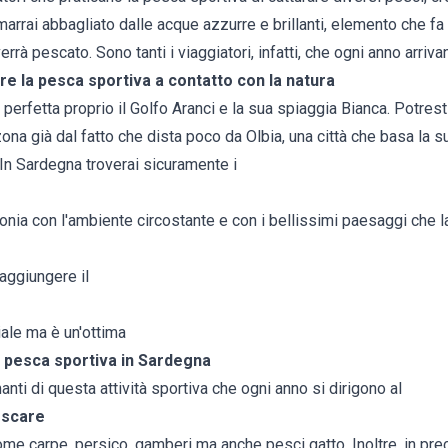
marrai abbagliato dalle acque azzurre e brillanti, elemento che fa 
rrà pescato. Sono tanti i viaggiatori, infatti, che ogni anno arriva
e la pesca sportiva a contatto con la natura
rfetta proprio il Golfo Aranci e la sua spiaggia Bianca. Potrest
ona già dal fatto che dista poco da Olbia, una città che basa la 
In Sardegna troverai sicuramente i
onia con l'ambiente circostante e con i bellissimi paesaggi che la
raggiungere il
ciale ma è un'ottima
a pesca sportiva in Sardegna
anti di questa attività sportiva che ogni anno si dirigono al
escare
come carpe, persico, gamberi ma anche pesci gatto. Inoltre, in p