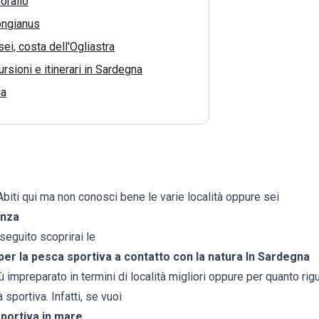
orallo
ongianus
sei, costa dell'Ogliastra
rsioni e itinerari in Sardegna
ia
 Abiti qui ma non conosci bene le varie località oppure sei
anza
seguito scoprirai le
 per la pesca sportiva a contatto con la natura In Sardegna
ù impreparato in termini di località migliori oppure per quanto rig
 sportiva. Infatti, se vuoi
sportiva in mare