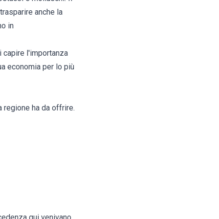
trasparire anche la
no in
i capire l'importanza
sua economia per lo più
 regione ha da offrire.
recedenza qui venivano