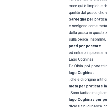
mare qui è limpido e ri
qualità del pesce che ve
Sardegna per praticar
e scelgono come meta pe
della pesca in questa z
sulla pesca. Insomma, 
posti per pescare
ed entrare in piena arm
Lago Coghinas
Da Olbia, poi, potresti 
lago Coghinas
, che è di origine artifi
meta per praticare l
. Sono tantissimi gli am
lago Coghinas per p
diversi tipi di pesce, 