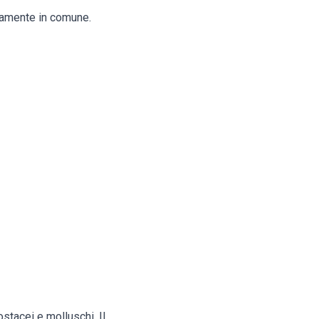
itamente in comune.
ostacei e molluschi. Il