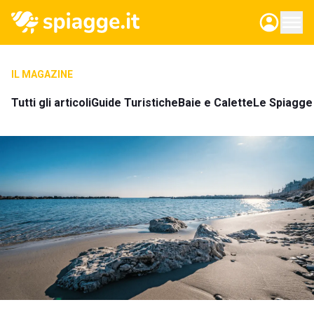
IL MAGAZINE
Tutti gli articoli
Guide Turistiche
Baie e Calette
Le Spiagge 