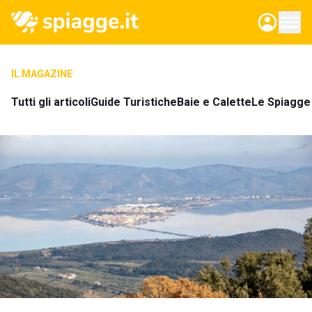
IL MAGAZINE
Tutti gli articoli
Guide Turistiche
Baie e Calette
Le Spiagge 