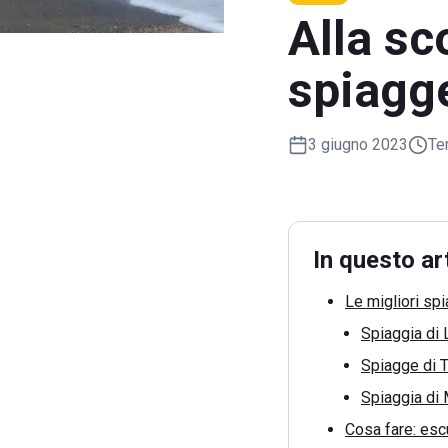
Alla sc
spiagge
3 giugno 2023
Te
In questo ar
Le migliori sp
Spiaggia di 
Spiagge di T
Spiaggia di 
Cosa fare: escu