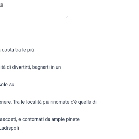
ia
a costa tra le più
tà di divertirti, bagnarti in un
 sole su
nere. Tra le località più rinomate c’è quella di
nascosti, e contornati da ampie pinete.
Ladispoli