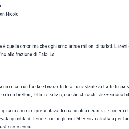
a
San Nicola
e è quella omonima che ogni anno attrae milioni di turisti. L’areni
ino alla frazione di Palo. La
calmo e con un fondale basso. In loco nonostante si tratti di una s
gio di ombrelloni, lettini e sdraio, nonché chioschi che vendono bi
egli anni scorsi si presentava di una tonalità nerastra, e ciò era d
evata quantità di ferro e che negli anni ‘60 veniva sfruttata per fa
ntesto noto come