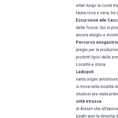
ettari lungo la costa t
fauna ricca e varia, tra
Escursione alle Casc
della Tuscia. Qui si p
ancora integro e incon
Percorso enogastronom
pregio per la produzion
prodotti tipici della z
Località e storia
Ladispoli
vanta origini antichissi
si trova nella località 
studiosi era stata prat
città etrusca
di Alsium che all’epoca
lunghi anni la dinastia 