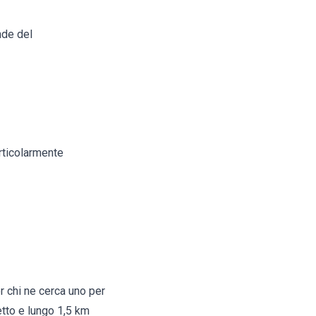
nde del
rticolarmente
er chi ne cerca uno per
retto e lungo 1,5 km