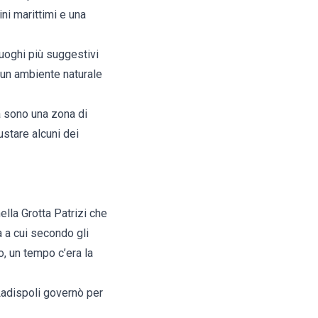
ni marittimi e una
uoghi più suggestivi
 un ambiente naturale
a sono una zona di
ustare alcuni dei
nella Grotta Patrizi che
na a cui secondo gli
o, un tempo c’era la
 Ladispoli governò per