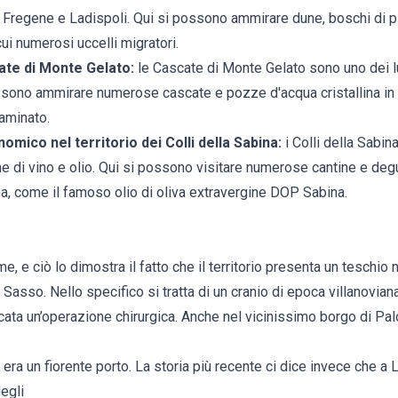
ra Fregene e Ladispoli. Qui si possono ammirare dune, boschi di pi
 cui numerosi uccelli migratori.
ate di Monte Gelato:
le Cascate di Monte Gelato sono uno dei l
ossono ammirare numerose cascate e pozze d'acqua cristallina in
taminato.
ico nel territorio dei Colli della Sabina:
i Colli della Sabin
e di vino e olio. Qui si possono visitare numerose cantine e deg
ona, come il famoso olio di oliva extravergine DOP Sabina.
me, e ciò lo dimostra il fatto che il territorio presenta un teschio 
di Sasso. Nello specifico si tratta di un cranio di epoca villanovia
icata un’operazione chirurgica. Anche nel vicinissimo borgo di Pal
 era un fiorente porto. La storia più recente ci dice invece che a
degli