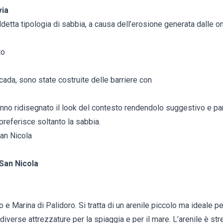
via
detta tipologia di sabbia, a causa dell’erosione generata dalle o
to
ccada, sono state costruite delle barriere con
no ridisegnato il look del contesto rendendolo suggestivo e pa
preferisce soltanto la sabbia.
San Nicola
 San Nicola
 e Marina di Palidoro. Si tratta di un arenile piccolo ma ideale p
 diverse attrezzature per la spiaggia e per il mare. L’arenile è st