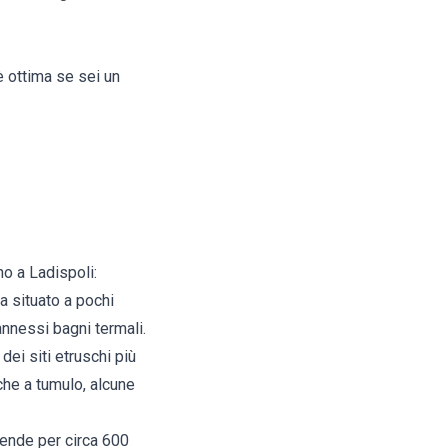
è ottima se sei un
no a Ladispoli:
 situato a pochi
annessi bagni termali.
dei siti etruschi più
che a tumulo, alcune
tende per circa 600