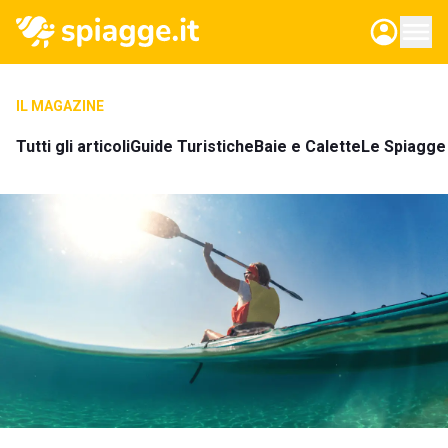
IL MAGAZINE
Tutti gli articoli
Guide Turistiche
Baie e Calette
Le Spiagge 