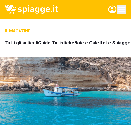
IL MAGAZINE
Tutti gli articoli
Guide Turistiche
Baie e Calette
Le Spiagge 