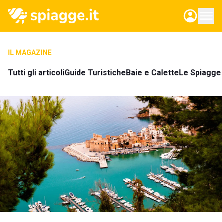
IL MAGAZINE
Tutti gli articoli
Guide Turistiche
Baie e Calette
Le Spiagge 