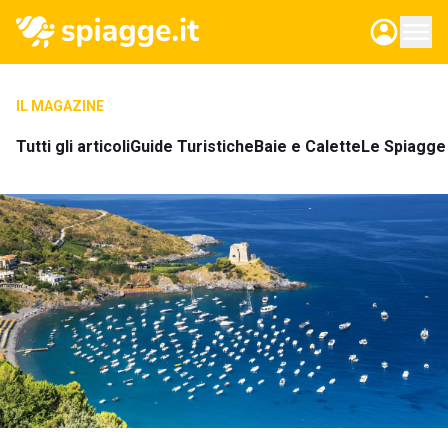
IL MAGAZINE
Tutti gli articoli
Guide Turistiche
Baie e Calette
Le Spiagge 