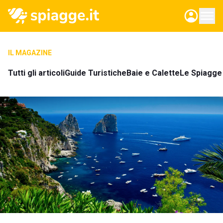
IL MAGAZINE
Tutti gli articoli
Guide Turistiche
Baie e Calette
Le Spiagge 