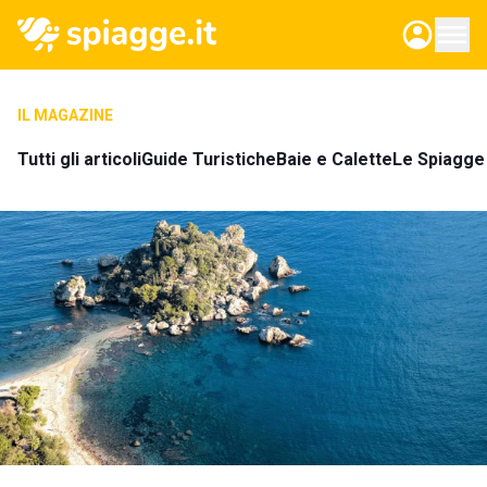
IL MAGAZINE
Tutti gli articoli
Guide Turistiche
Baie e Calette
Le Spiagge 