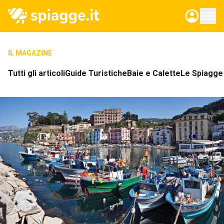
IL MAGAZINE
Tutti gli articoli
Guide Turistiche
Baie e Calette
Le Spiagge 