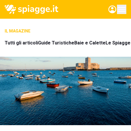
IL MAGAZINE
Tutti gli articoli
Guide Turistiche
Baie e Calette
Le Spiagge 