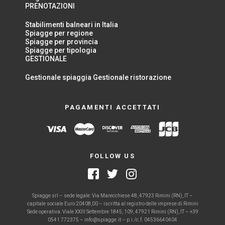
PRENOTAZIONI
Stabilimenti balneari in Italia
Spiagge per regione
Spiagge per provincia
Spiagge per tipologia
GESTIONALE
Gestionale spiaggia
Gestionale ristorazione
PAGAMENTI ACCETTATI
FOLLOW US
Spiagge srl – sede legale: Via Marecchiese 48, 47923 Rimini (RN), IT –
capitale sociale Euro 20408,00 – iscritta al registro delle imprese di Rimini
Sede operativa: Viale XXIII Settembre 1845, 109, 47921 Rimini (RN), IT – +39
0541 772375 – info@spiagge.it – p.i./c.f. 04536640404