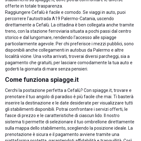
offerte in totale trasparenza.
Raggiungere Cefalù è facile e comodo. Se viaggi in auto, puoi
percorrere l'autostrada A19 Palermo-Catania, uscendo
direttamente a Cefalù. La cittadina è ben collegata anche tramite
treno, con la stazione ferroviaria situata a pochi passi dal centro
storico e dal lungomare, rendendo l'accesso alle spiagge
particolarmente agevole. Per chi preferisce i mezzi pubblici, sono
disponibili anche collegamenti in autobus da Palermo e altre
località vicine. Una volta arrivati, troverai diversi parcheggi, sia a
pagamento che gratuiti, per lasciare comodamente la tua auto e
goderti la giornata di mare senza pensieri.
Come funziona spiagge.it
Cerchi la postazione perfetta a Cefalù? Con spiagge.it, trovare e
prenotare il tuo angolo di paradiso è più facile che mai. Ti basterà
inserire la destinazione e le date desiderate per visualizzare tutti
gli stabilimenti disponibili. Potrai confrontare i servizi offerti, le
fasce di prezzo e le caratteristiche di ciascun lido. Il nostro
sistema ti permette di selezionare il tuo ombrellone direttamente
sulla mappa dello stabilimento, scegliendo la posizione ideale. La
prenotazione è sicura e il pagamento avviene tramite una
piattaforma protetta, garantendoti affidabilità e tranquillità. Così,