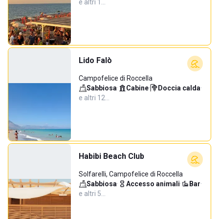
e altri 1…
Lido Falò
Campofelice di Roccella
Sabbiosa
·
Cabine
·
Doccia calda
·
e altri 12…
Habibi Beach Club
Solfarelli, Campofelice di Roccella
Sabbiosa
·
Accesso animali
·
Bar
·
e altri 5…