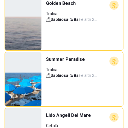
Golden Beach
Trabia
Sabbiosa
·
Bar
·
e altri 2…
Summer Paradise
Trabia
Sabbiosa
·
Bar
·
e altri 2…
Lido Angeli Del Mare
Cefalù