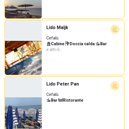
Lido Maljk
Cefalù
Cabine
·
Doccia calda
·
Bar
·
e altri 6…
Lido Peter Pan
Cefalù
Bar
·
Ristorante