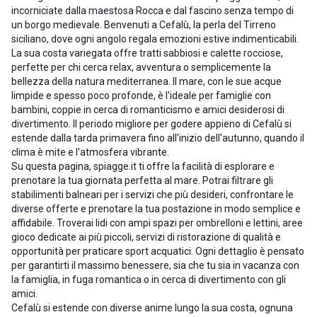
incorniciate dalla maestosa Rocca e dal fascino senza tempo di
un borgo medievale. Benvenuti a Cefalù, la perla del Tirreno
siciliano, dove ogni angolo regala emozioni estive indimenticabili.
La sua costa variegata offre tratti sabbiosi e calette rocciose,
perfette per chi cerca relax, avventura o semplicemente la
bellezza della natura mediterranea. Il mare, con le sue acque
limpide e spesso poco profonde, è l'ideale per famiglie con
bambini, coppie in cerca di romanticismo e amici desiderosi di
divertimento. Il periodo migliore per godere appieno di Cefalù si
estende dalla tarda primavera fino all'inizio dell'autunno, quando il
clima è mite e l'atmosfera vibrante.
Su questa pagina, spiagge.it ti offre la facilità di esplorare e
prenotare la tua giornata perfetta al mare. Potrai filtrare gli
stabilimenti balneari per i servizi che più desideri, confrontare le
diverse offerte e prenotare la tua postazione in modo semplice e
affidabile. Troverai lidi con ampi spazi per ombrelloni e lettini, aree
gioco dedicate ai più piccoli, servizi di ristorazione di qualità e
opportunità per praticare sport acquatici. Ogni dettaglio è pensato
per garantirti il massimo benessere, sia che tu sia in vacanza con
la famiglia, in fuga romantica o in cerca di divertimento con gli
amici.
Cefalù si estende con diverse anime lungo la sua costa, ognuna