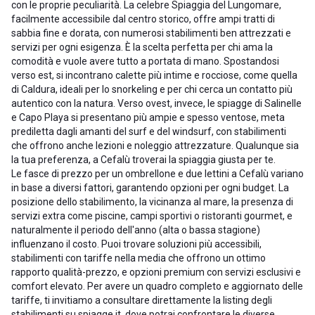
con le proprie peculiarità. La celebre Spiaggia del Lungomare,
facilmente accessibile dal centro storico, offre ampi tratti di
sabbia fine e dorata, con numerosi stabilimenti ben attrezzati e
servizi per ogni esigenza. È la scelta perfetta per chi ama la
comodità e vuole avere tutto a portata di mano. Spostandosi
verso est, si incontrano calette più intime e rocciose, come quella
di Caldura, ideali per lo snorkeling e per chi cerca un contatto più
autentico con la natura. Verso ovest, invece, le spiagge di Salinelle
e Capo Playa si presentano più ampie e spesso ventose, meta
prediletta dagli amanti del surf e del windsurf, con stabilimenti
che offrono anche lezioni e noleggio attrezzature. Qualunque sia
la tua preferenza, a Cefalù troverai la spiaggia giusta per te.
Le fasce di prezzo per un ombrellone e due lettini a Cefalù variano
in base a diversi fattori, garantendo opzioni per ogni budget. La
posizione dello stabilimento, la vicinanza al mare, la presenza di
servizi extra come piscine, campi sportivi o ristoranti gourmet, e
naturalmente il periodo dell'anno (alta o bassa stagione)
influenzano il costo. Puoi trovare soluzioni più accessibili,
stabilimenti con tariffe nella media che offrono un ottimo
rapporto qualità-prezzo, e opzioni premium con servizi esclusivi e
comfort elevato. Per avere un quadro completo e aggiornato delle
tariffe, ti invitiamo a consultare direttamente la listing degli
stabilimenti su spiagge.it, dove potrai confrontare le diverse