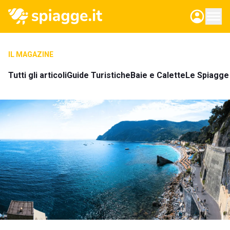
IL MAGAZINE
Tutti gli articoli
Guide Turistiche
Baie e Calette
Le Spiagge 