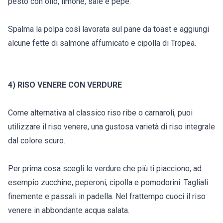
pesto con olio, limone, sale e pepe.
Spalma la polpa così lavorata sul pane da toast e aggiungi
alcune fette di salmone affumicato e cipolla di Tropea.
4) RISO VENERE CON VERDURE
Come alternativa al classico riso ribe o carnaroli, puoi
utilizzare il riso venere, una gustosa varietà di riso integrale
dal colore scuro.
Per prima cosa scegli le verdure che più ti piacciono; ad
esempio zucchine, peperoni, cipolla e pomodorini. Tagliali
finemente e passali in padella. Nel frattempo cuoci il riso
venere in abbondante acqua salata.