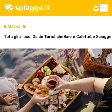
IL MAGAZINE
Tutti gli articoli
Guide Turistiche
Baie e Calette
Le Spiagge 