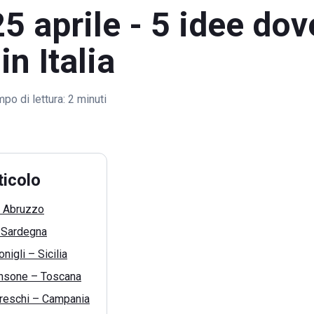
5 aprile - 5 idee dov
in Italia
po di lettura:
2 minuti
ticolo
– Abruzzo
– Sardegna
nigli – Sicilia
ansone – Toscana
freschi – Campania