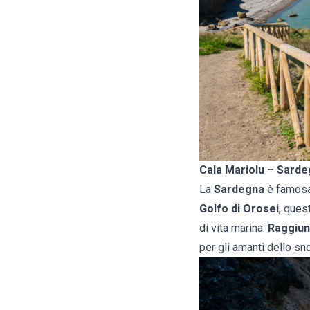
Cala Mariolu – Sard
La
Sardegna
è famosa 
Golfo di Orosei
, ques
di vita marina.
Raggiun
per gli amanti dello sn