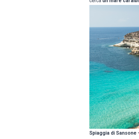
cerca
un mare caraibic
Spiaggia di Sansone