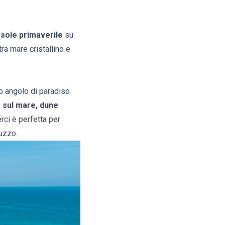
 sole primaverile
su
tra mare cristallino e
lo angolo di paradiso
o sul mare, dune
erci è perfetta per
uzzo.