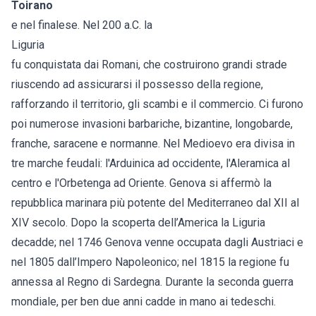
Toirano
e nel finalese. Nel 200 a.C. la
Liguria
fu conquistata dai Romani, che costruirono grandi strade
riuscendo ad assicurarsi il possesso della regione,
rafforzando il territorio, gli scambi e il commercio. Ci furono
poi numerose invasioni barbariche, bizantine, longobarde,
franche, saracene e normanne. Nel Medioevo era divisa in
tre marche feudali: l'Arduinica ad occidente, l'Aleramica al
centro e l'Orbetenga ad Oriente. Genova si affermò la
repubblica marinara più potente del Mediterraneo dal XII al
XIV secolo. Dopo la scoperta dell’America la Liguria
decadde; nel 1746 Genova venne occupata dagli Austriaci e
nel 1805 dall’Impero Napoleonico; nel 1815 la regione fu
annessa al Regno di Sardegna. Durante la seconda guerra
mondiale, per ben due anni cadde in mano ai tedeschi.