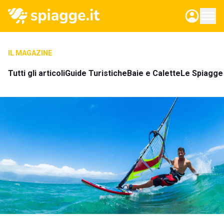
IL MAGAZINE
Tutti gli articoli
Guide Turistiche
Baie e Calette
Le Spiagge 