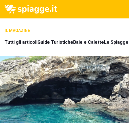
IL MAGAZINE
Tutti gli articoli
Guide Turistiche
Baie e Calette
Le Spiagge 