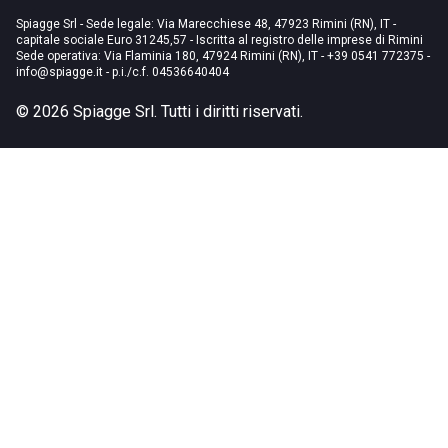
Spiagge Srl - Sede legale: Via Marecchiese 48, 47923 Rimini (RN), IT -
capitale sociale Euro 31245,57 - Iscritta al registro delle imprese di Rimini
Sede operativa: Via Flaminia 180, 47924 Rimini (RN), IT
-
+39 0541 772375
-
info@spiagge.it
- p.i./c.f. 04536640404
©
2026
Spiagge Srl. Tutti i diritti riservati.