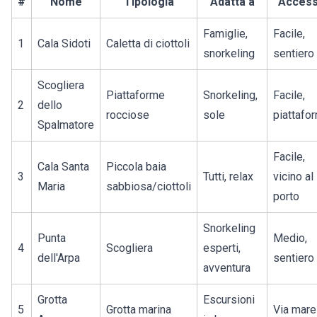
#
Nome
Tipologia
Adatta a
Acces
Famiglie,
Facile,
1
Cala Sidoti
Caletta di ciottoli
snorkeling
sentiero
Scogliera
Piattaforme
Snorkeling,
Facile,
2
dello
rocciose
sole
piattafo
Spalmatore
Facile,
Cala Santa
Piccola baia
3
Tutti, relax
vicino al
Maria
sabbiosa/ciottoli
porto
Snorkeling
Punta
Medio,
4
Scogliera
esperti,
dell'Arpa
sentiero
avventura
Grotta
Escursioni
5
Grotta marina
Via mare