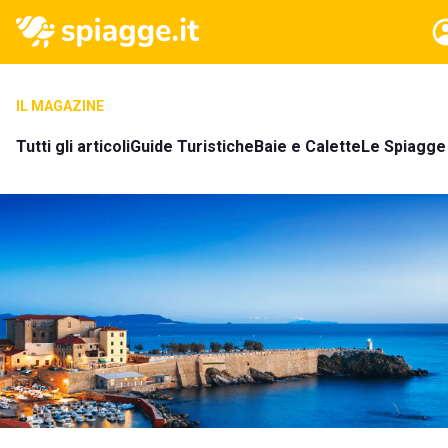
IL MAGAZINE
Tutti gli articoli
Guide Turistiche
Baie e Calette
Le Spiagge 