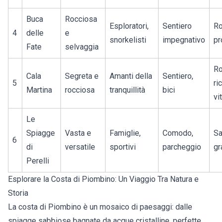
Buca
Rocciosa
Esploratori,
Sentiero
Ro
4
delle
e
snorkelisti
impegnativo
pr
Fate
selvaggia
Ro
Cala
Segreta e
Amanti della
Sentiero,
5
ri
Martina
rocciosa
tranquillità
bici
vi
Le
Spiagge
Vasta e
Famiglie,
Comodo,
Sa
6
di
versatile
sportivi
parcheggio
gr
Perelli
Esplorare la Costa di Piombino: Un Viaggio Tra Natura e
Storia
La
costa di Piombino
è un mosaico di paesaggi: dalle
spiagge sabbiose bagnate da acque cristalline, perfette