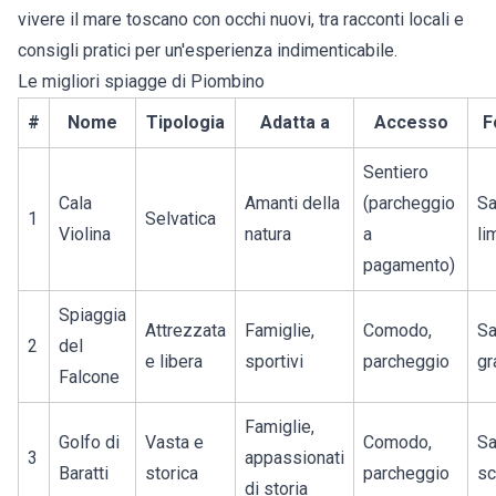
vivere il mare toscano con occhi nuovi, tra racconti locali e
consigli pratici per un'esperienza indimenticabile.
Le migliori spiagge di Piombino
#
Nome
Tipologia
Adatta a
Accesso
F
Sentiero
Cala
Amanti della
(parcheggio
Sa
1
Selvatica
Violina
natura
a
li
pagamento)
Spiaggia
Attrezzata
Famiglie,
Comodo,
Sa
2
del
e libera
sportivi
parcheggio
gr
Falcone
Famiglie,
Golfo di
Vasta e
Comodo,
Sa
3
appassionati
Baratti
storica
parcheggio
sc
di storia