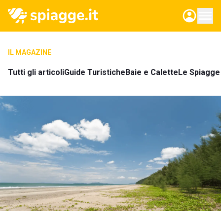
IL MAGAZINE
Tutti gli articoli
Guide Turistiche
Baie e Calette
Le Spiagge 