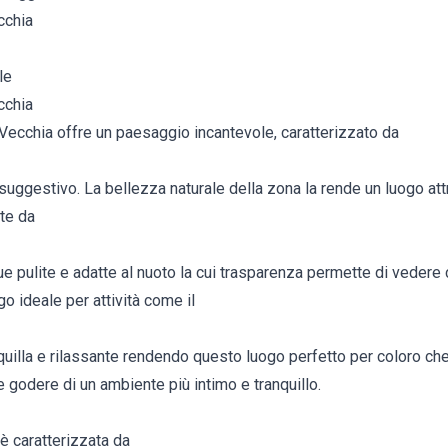
cchia
le
cchia
Vecchia offre un paesaggio incantevole, caratterizzato da
uggestivo. La bellezza naturale della zona la rende un luogo attra
nte da
ue pulite e adatte al nuoto la cui trasparenza permette di vedere
go ideale per attività come il
nquilla e rilassante rendendo questo luogo perfetto per coloro c
 e godere di un ambiente più intimo e tranquillo.
è caratterizzata da