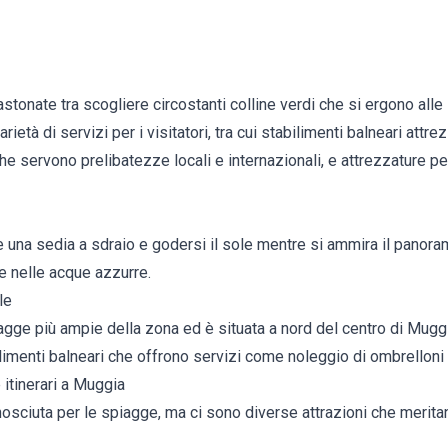
stonate tra scogliere circostanti colline verdi che si ergono alle 
rietà di servizi per i visitatori, tra cui stabilimenti balneari attr
r che servono prelibatezze locali e internazionali, e attrezzature 
e una sedia a sdraio e godersi il sole mentre si ammira il panor
e nelle acque azzurre.
le
agge più ampie della zona ed è situata a nord del centro di Mugg
ilimenti balneari che offrono servizi come noleggio di ombrelloni e
 itinerari a Muggia
sciuta per le spiagge, ma ci sono diverse attrazioni che meritan