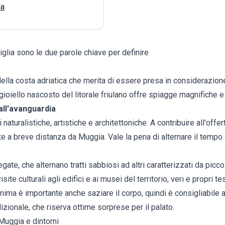
ia
viglia sono le due parole chiave per definire
 della costa adriatica che merita di essere presa in considerazio
 gioiello nascosto del litorale friulano offre spiagge magnifiche 
 all'avanguardia
 naturalistiche, artistiche e architettoniche. A contribuire all'offert
ste a breve distanza da Muggia. Vale la pena di alternare il tempo
e, che alternano tratti sabbiosi ad altri caratterizzati da piccoli
ite culturali agli edifici e ai musei del territorio, veri e propri te
 l'anima è importante anche saziare il corpo, quindi è consigliabil
dizionale, che riserva ottime sorprese per il palato.
Muggia e dintorni