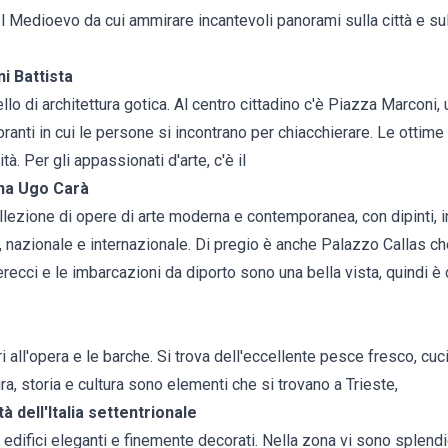
el Medioevo da cui ammirare incantevoli panorami sulla città e sul
i Battista
ello di architettura gotica. Al centro cittadino c'è Piazza Marconi,
oranti in cui le persone si incontrano per chiacchierare. Le ottime
ità. Per gli appassionati d'arte, c'è il
na Ugo Carà
ollezione di opere di arte moderna e contemporanea, con dipinti, i
le, nazionale e internazionale. Di pregio è anche Palazzo Callas c
ecci e le imbarcazioni da diporto sono una bella vista, quindi è 
 all'opera e le barche. Si trova dell'eccellente pesce fresco, cuci
tura, storia e cultura sono elementi che si trovano a Trieste,
tà dell'Italia settentrionale
 edifici eleganti e finemente decorati. Nella zona vi sono splendi