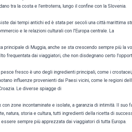
ano tra la costa e l'entroterra, lungo il confine con la Slovenia.
ste dai tempi antichi ed è stata per secoli una città marittima st
commercio e le relazioni culturali con l'Europa centrale. La
ica principale di Muggia, anche se sta crescendo sempre più la vo
olto frequentata dai viaggiatori, che non disdegnano certo l'oppor
 Il pesce fresco è uno degli ingredienti principali, come i crostace
otano influenze provenienti dai Paesi vicini, come le regioni dell
Croazia. Le diverse spiagge di
x con zone incontaminate e isolate, a garanzia di intimità. Il suo 
te, natura, storia e cultura, tutti ingredienti della ricetta di suc
 essere sempre più apprezzata dai viaggiatori di tutta Europa.