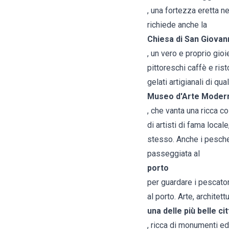
, una fortezza eretta n
richiede anche la
Chiesa di San Giovann
, un vero e proprio gioi
pittoreschi caffè e rist
gelati artigianali di qual
Museo d'Arte Moder
, che vanta una ricca c
di artisti di fama loca
stesso. Anche i pescher
passeggiata al
porto
per guardare i pescatori
al porto. Arte, architet
una delle più belle cit
, ricca di monumenti ed