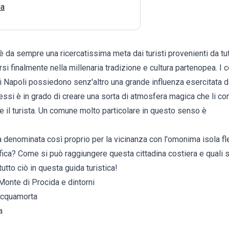
ia
o è da sempre una ricercatissima meta dai turisti provenienti da tu
i finalmente nella millenaria tradizione e cultura partenopea. I
di Napoli possiedono senz'altro una grande influenza esercitata 
essi è in grado di creare una sorta di atmosfera magica che li co
 il turista. Un comune molto particolare in questo senso è
iva denominata così proprio per la vicinanza con l'omonima isola fl
ica? Come si può raggiungere questa cittadina costiera e quali s
tto ciò in questa guida turistica!
Monte di Procida e dintorni
 Acquamorta
a