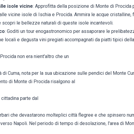
lle isole vicine
: Approfitta della posizione di Monte di Procida
lle vicine isole di Ischia e Procida. Ammira le acque cristalline, f
e scopri le bellezze naturali di queste isole incantevoli.
co
: Goditi un tour enogastronomico per assaporare le prelibatezz
ne locali e degusta vini pregiati accompagnati da piatti tipici del
Procida non era nient'altro che un
tà di Cuma, nota per la sua ubicazione sulle pendici del Monte C
ento di Monte di Procida risalgono al
 cittadina parte dal
arbari che devastarono molteplici città flegree e che spinsero num
 verso Napoli. Nel periodo di tempo di desolazione, l'area di Mon