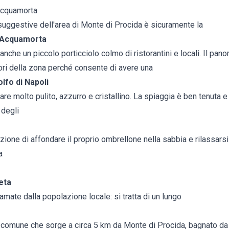
 Acquamorta
suggestive dell'area di Monte di Procida è sicuramente la
i Acquamorta
 anche un piccolo porticciolo colmo di ristorantini e locali. Il pa
iori della zona perché consente di avere una
lfo di Napoli
e molto pulito, azzurro e cristallino. La spiaggia è ben tenuta e v
 degli
zione di affondare il proprio ombrellone nella sabbia e rilassarsi
a
veta
 amate dalla popolazione locale: si tratta di un lungo
comune che sorge a circa 5 km da Monte di Procida, bagnato da