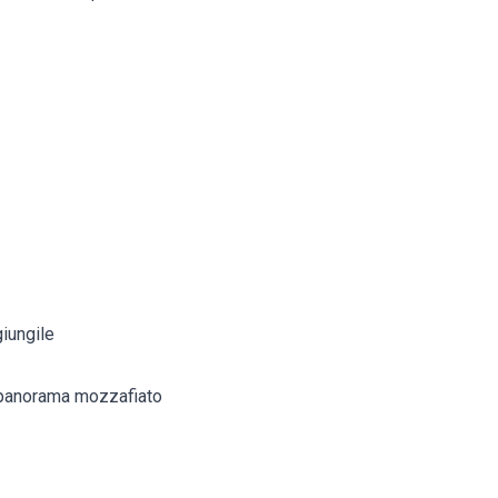
giungile
un panorama mozzafiato