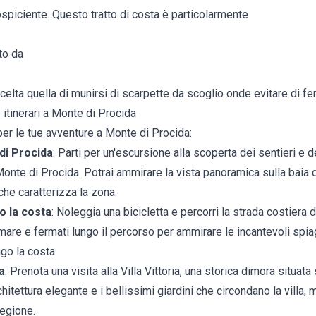
rospiciente. Questo tratto di costa è particolarmente
ato da
scelta quella di munirsi di scarpette da scoglio onde evitare di feri
 itinerari a Monte di Procida
er le tue avventure a Monte di Procida:
di Procida
: Parti per un'escursione alla scoperta dei sentieri e 
onte di Procida. Potrai ammirare la vista panoramica sulla baia 
che caratterizza la zona.
go la costa
: Noleggia una bicicletta e percorri la strada costiera 
l mare e fermati lungo il percorso per ammirare le incantevoli spia
ngo la costa.
ia
: Prenota una visita alla Villa Vittoria, una storica dimora situata
hitettura elegante e i bellissimi giardini che circondano la villa, 
regione.