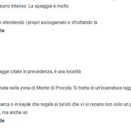
azzurro intenso. La spiaggia è molto
i stendendo i propri asciugamani e sfruttando la
ta
iagge citate in precedenza, è una località
ata nella zona di Monte di Procida. Si tratta di un'insenatura rag
barca o in kayak che regala ai turisti che vi si recano non solo 
e, ma anche un
de