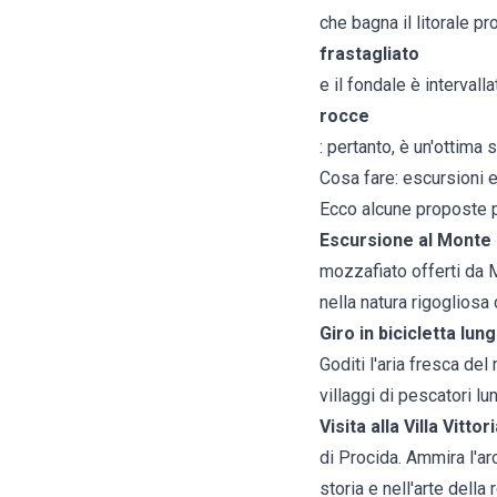
che bagna il litorale p
frastagliato
e il fondale è intervall
rocce
: pertanto, è un'ottima 
Cosa fare: escursioni e
Ecco alcune proposte p
Escursione al Monte 
mozzafiato offerti da M
nella natura rigogliosa 
Giro in bicicletta lun
Goditi l'aria fresca de
villaggi di pescatori lu
Visita alla Villa Vittor
di Procida. Ammira l'arc
storia e nell'arte della 