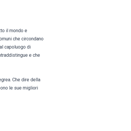
tto il mondo e
 comuni che circondano
dal capoluogo di
ntraddistingue e che
egrea. Che dire della
ono le sue migliori