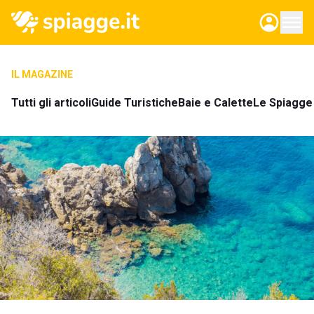
IL MAGAZINE
Tutti gli articoli
Guide Turistiche
Baie e Calette
Le Spiagge 